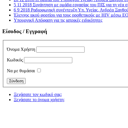
5 11 2018 Συνάντηση με ομάδα εργασίας του ΠΙΣ για τη νέα
6 9 2018 Ραδιοφωνική συνέντευξη Υπ. Υγείας, Ανδρέα Ξανθο
Έλεγχος ιικού φορτίου για τους οροθετικούς με HIV μέσω
Υπουργική Απόφαση για τις ιατρικές ειδικότητες
Είσοδος / Εγγραφή
Όνομα Χρήστη
Κωδικός
Να με θυμάσαι
Ξεχάσατε τον κωδικό σας;
Ξεχάσατε το όνομα χρήστη;