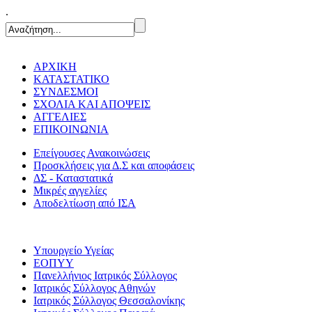
.
ΑΡΧΙΚΗ
ΚΑΤΑΣΤΑΤΙΚΟ
ΣΥΝΔΕΣΜΟΙ
ΣΧΟΛΙΑ ΚΑΙ ΑΠΟΨΕΙΣ
ΑΓΓΕΛΙΕΣ
ΕΠΙΚΟΙΝΩΝΙΑ
Επείγουσες Ανακοινώσεις
Προσκλήσεις για Δ.Σ και αποφάσεις
ΔΣ - Καταστατικά
Μικρές αγγελίες
Αποδελτίωση από ΙΣΑ
Υπουργείο Υγείας
ΕΟΠΥΥ
Πανελλήνιος Ιατρικός Σύλλογος
Ιατρικός Σύλλογος Αθηνών
Ιατρικός Σύλλογος Θεσσαλονίκης