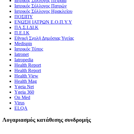
Ιατρικός Σύλλογος Πειραιά
Ιατρικός Σύλλογος Πατρών
Ιατρικός Σύλλογος Ηρακλείου
ΠΟΣΙΠΥ
ΕΝΩΣΗ ΙΑΤΡΩΝ Ε.Ο.Π.Υ.Υ
ΠΑ.Σ.Ι.ΔΙ.Κ
Π.Ε.Ι.Κ
Εθνική Σχολή Δημόσιας Υγείας
Medispin
Ιατρικός Τύπος
Iatronet
Iatropedia
Health Report
Health Report
Health View
Health Mag
Ygeia Net
Ygeia 360
On Med
Virus
ELQA
Λογαριασμός κατάθεσης συνδρομής