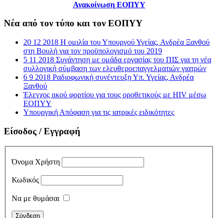
Ανακοίνωση ΕΟΠΥΥ
Νέα από τον τύπο και τον ΕΟΠΥΥ
20 12 2018 Η ομιλία του Υπουργού Υγείας, Ανδρέα Ξανθού
στη Βουλή για τον προϋπολογισμό του 2019
5 11 2018 Συνάντηση με ομάδα εργασίας του ΠΙΣ για τη νέα
συλλογική σύμβαση των ελευθεροεπαγγελματιών γιατρών
6 9 2018 Ραδιοφωνική συνέντευξη Υπ. Υγείας, Ανδρέα
Ξανθού
Έλεγχος ιικού φορτίου για τους οροθετικούς με HIV μέσω
ΕΟΠΥΥ
Υπουργική Απόφαση για τις ιατρικές ειδικότητες
Είσοδος / Εγγραφή
Όνομα Χρήστη
Κωδικός
Να με θυμάσαι