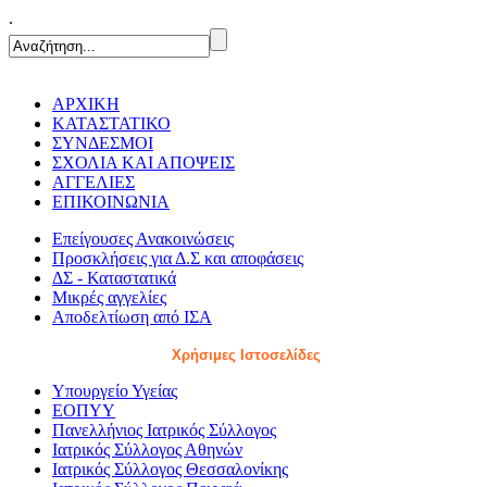
.
ΑΡΧΙΚΗ
ΚΑΤΑΣΤΑΤΙΚΟ
ΣΥΝΔΕΣΜΟΙ
ΣΧΟΛΙΑ ΚΑΙ ΑΠΟΨΕΙΣ
ΑΓΓΕΛΙΕΣ
ΕΠΙΚΟΙΝΩΝΙΑ
Επείγουσες Ανακοινώσεις
Προσκλήσεις για Δ.Σ και αποφάσεις
ΔΣ - Καταστατικά
Μικρές αγγελίες
Αποδελτίωση από ΙΣΑ
Χρήσιμες Ιστοσελίδες
Υπουργείο Υγείας
ΕΟΠΥΥ
Πανελλήνιος Ιατρικός Σύλλογος
Ιατρικός Σύλλογος Αθηνών
Ιατρικός Σύλλογος Θεσσαλονίκης