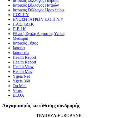
Ιατρικός Σύλλογος Πειραιά
Ιατρικός Σύλλογος Πατρών
Ιατρικός Σύλλογος Ηρακλείου
ΠΟΣΙΠΥ
ΕΝΩΣΗ ΙΑΤΡΩΝ Ε.Ο.Π.Υ.Υ
ΠΑ.Σ.Ι.ΔΙ.Κ
Π.Ε.Ι.Κ
Εθνική Σχολή Δημόσιας Υγείας
Medispin
Ιατρικός Τύπος
Iatronet
Iatropedia
Health Report
Health Report
Health View
Health Mag
Ygeia Net
Ygeia 360
On Med
Virus
ELQA
Λογαριασμός κατάθεσης συνδρομής
ΤΡΑΠΕΖΑ:
EUROBANK