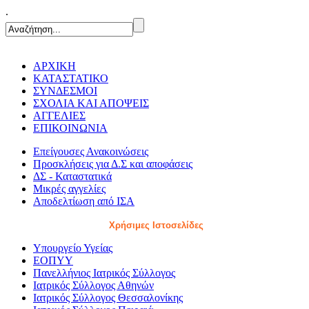
.
ΑΡΧΙΚΗ
ΚΑΤΑΣΤΑΤΙΚΟ
ΣΥΝΔΕΣΜΟΙ
ΣΧΟΛΙΑ ΚΑΙ ΑΠΟΨΕΙΣ
ΑΓΓΕΛΙΕΣ
ΕΠΙΚΟΙΝΩΝΙΑ
Επείγουσες Ανακοινώσεις
Προσκλήσεις για Δ.Σ και αποφάσεις
ΔΣ - Καταστατικά
Μικρές αγγελίες
Αποδελτίωση από ΙΣΑ
Χρήσιμες Ιστοσελίδες
Υπουργείο Υγείας
ΕΟΠΥΥ
Πανελλήνιος Ιατρικός Σύλλογος
Ιατρικός Σύλλογος Αθηνών
Ιατρικός Σύλλογος Θεσσαλονίκης