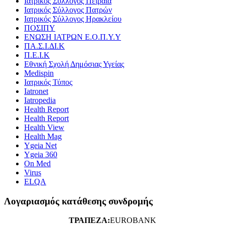
Ιατρικός Σύλλογος Πειραιά
Ιατρικός Σύλλογος Πατρών
Ιατρικός Σύλλογος Ηρακλείου
ΠΟΣΙΠΥ
ΕΝΩΣΗ ΙΑΤΡΩΝ Ε.Ο.Π.Υ.Υ
ΠΑ.Σ.Ι.ΔΙ.Κ
Π.Ε.Ι.Κ
Εθνική Σχολή Δημόσιας Υγείας
Medispin
Ιατρικός Τύπος
Iatronet
Iatropedia
Health Report
Health Report
Health View
Health Mag
Ygeia Net
Ygeia 360
On Med
Virus
ELQA
Λογαριασμός κατάθεσης συνδρομής
ΤΡΑΠΕΖΑ:
EUROBANK