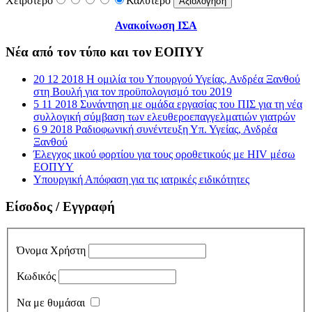
Χειρότερο
Καλύτερο
Ανακοίνωση ΙΣΑ
Νέα από τον τύπο και τον ΕΟΠΥΥ
20 12 2018 Η ομιλία του Υπουργού Υγείας, Ανδρέα Ξανθού
στη Βουλή για τον προϋπολογισμό του 2019
5 11 2018 Συνάντηση με ομάδα εργασίας του ΠΙΣ για τη νέα
συλλογική σύμβαση των ελευθεροεπαγγελματιών γιατρών
6 9 2018 Ραδιοφωνική συνέντευξη Υπ. Υγείας, Ανδρέα
Ξανθού
Έλεγχος ιικού φορτίου για τους οροθετικούς με HIV μέσω
ΕΟΠΥΥ
Υπουργική Απόφαση για τις ιατρικές ειδικότητες
Είσοδος / Εγγραφή
Όνομα Χρήστη
Κωδικός
Να με θυμάσαι