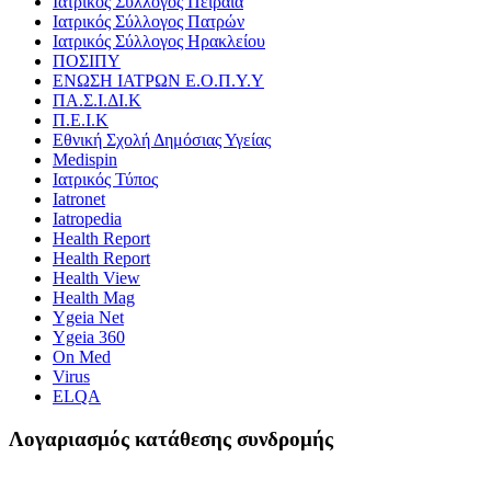
Ιατρικός Σύλλογος Πειραιά
Ιατρικός Σύλλογος Πατρών
Ιατρικός Σύλλογος Ηρακλείου
ΠΟΣΙΠΥ
ΕΝΩΣΗ ΙΑΤΡΩΝ Ε.Ο.Π.Υ.Υ
ΠΑ.Σ.Ι.ΔΙ.Κ
Π.Ε.Ι.Κ
Εθνική Σχολή Δημόσιας Υγείας
Medispin
Ιατρικός Τύπος
Iatronet
Iatropedia
Health Report
Health Report
Health View
Health Mag
Ygeia Net
Ygeia 360
On Med
Virus
ELQA
Λογαριασμός κατάθεσης συνδρομής