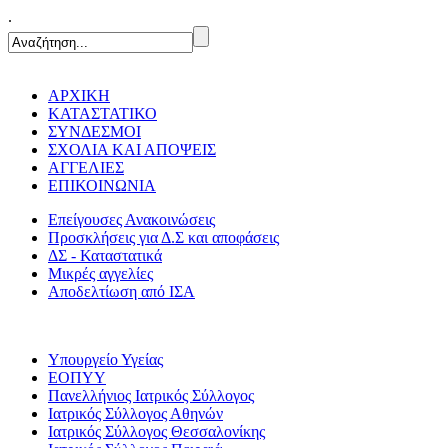
.
ΑΡΧΙΚΗ
ΚΑΤΑΣΤΑΤΙΚΟ
ΣΥΝΔΕΣΜΟΙ
ΣΧΟΛΙΑ ΚΑΙ ΑΠΟΨΕΙΣ
ΑΓΓΕΛΙΕΣ
ΕΠΙΚΟΙΝΩΝΙΑ
Επείγουσες Ανακοινώσεις
Προσκλήσεις για Δ.Σ και αποφάσεις
ΔΣ - Καταστατικά
Μικρές αγγελίες
Αποδελτίωση από ΙΣΑ
Υπουργείο Υγείας
ΕΟΠΥΥ
Πανελλήνιος Ιατρικός Σύλλογος
Ιατρικός Σύλλογος Αθηνών
Ιατρικός Σύλλογος Θεσσαλονίκης