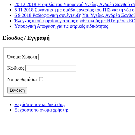
20 12 2018 Η ομιλία του Υπουργού Υγείας, Ανδρέα Ξανθού σ
5 11 2018 Συνάντηση με ομάδα εργασίας του ΠΙΣ για τη νέα
6 9 2018 Ραδιοφωνική συνέντευξη Υπ. Υγείας, Ανδρέα Ξανθο
Έλεγχος ιικού φορτίου για τους οροθετικούς με HIV μέσω
Υπουργική Απόφαση για τις ιατρικές ειδικότητες
Είσοδος / Εγγραφή
Όνομα Χρήστη
Κωδικός
Να με θυμάσαι
Ξεχάσατε τον κωδικό σας;
Ξεχάσατε το όνομα χρήστη;