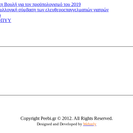
τη Βουλή για τον προϋπολογισμό του 2019
 συλλογική σύμβαση των ελευθεροεπαγγελματιών γιατρών
ύ
 ΕΟΠΥΥ
Copyright Peebi.gr © 2012. All Rights Reserved.
Designed and Developed by
Webrely