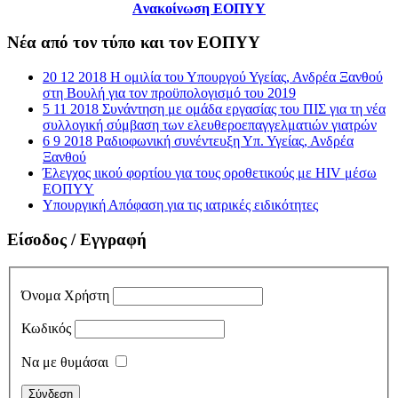
Aνακοίνωση ΕΟΠΥΥ
Νέα από τον τύπο και τον ΕΟΠΥΥ
20 12 2018 Η ομιλία του Υπουργού Υγείας, Ανδρέα Ξανθού
στη Βουλή για τον προϋπολογισμό του 2019
5 11 2018 Συνάντηση με ομάδα εργασίας του ΠΙΣ για τη νέα
συλλογική σύμβαση των ελευθεροεπαγγελματιών γιατρών
6 9 2018 Ραδιοφωνική συνέντευξη Υπ. Υγείας, Ανδρέα
Ξανθού
Έλεγχος ιικού φορτίου για τους οροθετικούς με HIV μέσω
ΕΟΠΥΥ
Υπουργική Απόφαση για τις ιατρικές ειδικότητες
Είσοδος / Εγγραφή
Όνομα Χρήστη
Κωδικός
Να με θυμάσαι