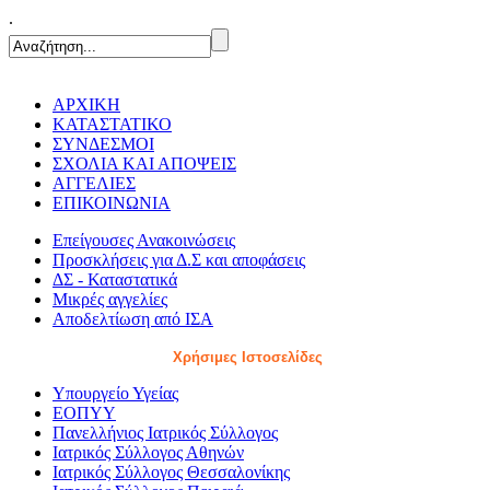
.
ΑΡΧΙΚΗ
ΚΑΤΑΣΤΑΤΙΚΟ
ΣΥΝΔΕΣΜΟΙ
ΣΧΟΛΙΑ ΚΑΙ ΑΠΟΨΕΙΣ
ΑΓΓΕΛΙΕΣ
ΕΠΙΚΟΙΝΩΝΙΑ
Επείγουσες Ανακοινώσεις
Προσκλήσεις για Δ.Σ και αποφάσεις
ΔΣ - Καταστατικά
Μικρές αγγελίες
Αποδελτίωση από ΙΣΑ
Χρήσιμες Ιστοσελίδες
Υπουργείο Υγείας
ΕΟΠΥΥ
Πανελλήνιος Ιατρικός Σύλλογος
Ιατρικός Σύλλογος Αθηνών
Ιατρικός Σύλλογος Θεσσαλονίκης