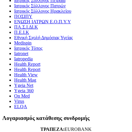
Ιατρικός Σύλλογος Πειραιά
Ιατρικός Σύλλογος Πατρών
Ιατρικός Σύλλογος Ηρακλείου
ΠΟΣΙΠΥ
ΕΝΩΣΗ ΙΑΤΡΩΝ Ε.Ο.Π.Υ.Υ
ΠΑ.Σ.Ι.ΔΙ.Κ
Π.Ε.Ι.Κ
Εθνική Σχολή Δημόσιας Υγείας
Medispin
Ιατρικός Τύπος
Iatronet
Iatropedia
Health Report
Health Report
Health View
Health Mag
Ygeia Net
Ygeia 360
On Med
Virus
ELQA
Λογαριασμός κατάθεσης συνδρομής
ΤΡΑΠΕΖΑ:
EUROBANK