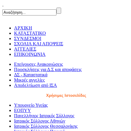
.
ΑΡΧΙΚΗ
ΚΑΤΑΣΤΑΤΙΚΟ
ΣΥΝΔΕΣΜΟΙ
ΣΧΟΛΙΑ ΚΑΙ ΑΠΟΨΕΙΣ
ΑΓΓΕΛΙΕΣ
ΕΠΙΚΟΙΝΩΝΙΑ
Επείγουσες Ανακοινώσεις
Προσκλήσεις για Δ.Σ και αποφάσεις
ΔΣ - Καταστατικά
Μικρές αγγελίες
Αποδελτίωση από ΙΣΑ
Χρήσιμες Ιστοσελίδες
Υπουργείο Υγείας
ΕΟΠΥΥ
Πανελλήνιος Ιατρικός Σύλλογος
Ιατρικός Σύλλογος Αθηνών
Ιατρικός Σύλλογος Θεσσαλονίκης