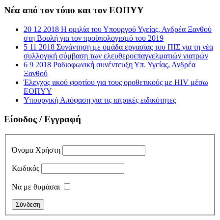
Νέα από τον τύπο και τον ΕΟΠΥΥ
20 12 2018 Η ομιλία του Υπουργού Υγείας, Ανδρέα Ξανθού
στη Βουλή για τον προϋπολογισμό του 2019
5 11 2018 Συνάντηση με ομάδα εργασίας του ΠΙΣ για τη νέα
συλλογική σύμβαση των ελευθεροεπαγγελματιών γιατρών
6 9 2018 Ραδιοφωνική συνέντευξη Υπ. Υγείας, Ανδρέα
Ξανθού
Έλεγχος ιικού φορτίου για τους οροθετικούς με HIV μέσω
ΕΟΠΥΥ
Υπουργική Απόφαση για τις ιατρικές ειδικότητες
Είσοδος / Εγγραφή
Όνομα Χρήστη
Κωδικός
Να με θυμάσαι