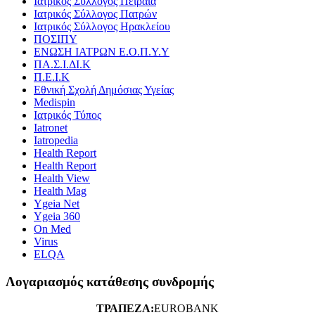
Ιατρικός Σύλλογος Πειραιά
Ιατρικός Σύλλογος Πατρών
Ιατρικός Σύλλογος Ηρακλείου
ΠΟΣΙΠΥ
ΕΝΩΣΗ ΙΑΤΡΩΝ Ε.Ο.Π.Υ.Υ
ΠΑ.Σ.Ι.ΔΙ.Κ
Π.Ε.Ι.Κ
Εθνική Σχολή Δημόσιας Υγείας
Medispin
Ιατρικός Τύπος
Iatronet
Iatropedia
Health Report
Health Report
Health View
Health Mag
Ygeia Net
Ygeia 360
On Med
Virus
ELQA
Λογαριασμός κατάθεσης συνδρομής
ΤΡΑΠΕΖΑ:
EUROBANK