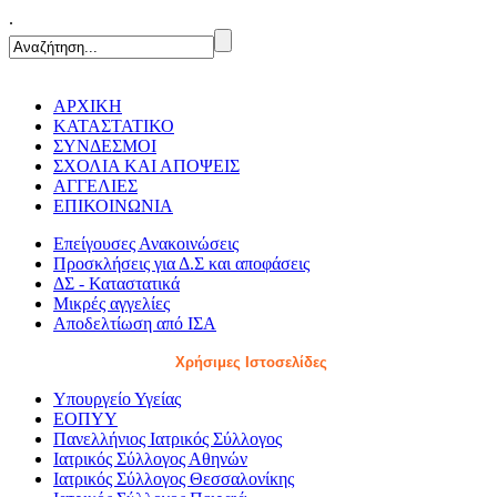
.
ΑΡΧΙΚΗ
ΚΑΤΑΣΤΑΤΙΚΟ
ΣΥΝΔΕΣΜΟΙ
ΣΧΟΛΙΑ ΚΑΙ ΑΠΟΨΕΙΣ
ΑΓΓΕΛΙΕΣ
ΕΠΙΚΟΙΝΩΝΙΑ
Επείγουσες Ανακοινώσεις
Προσκλήσεις για Δ.Σ και αποφάσεις
ΔΣ - Καταστατικά
Μικρές αγγελίες
Αποδελτίωση από ΙΣΑ
Χρήσιμες Ιστοσελίδες
Υπουργείο Υγείας
ΕΟΠΥΥ
Πανελλήνιος Ιατρικός Σύλλογος
Ιατρικός Σύλλογος Αθηνών
Ιατρικός Σύλλογος Θεσσαλονίκης