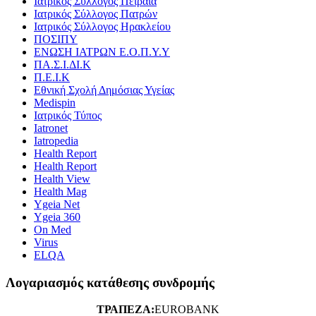
Ιατρικός Σύλλογος Πειραιά
Ιατρικός Σύλλογος Πατρών
Ιατρικός Σύλλογος Ηρακλείου
ΠΟΣΙΠΥ
ΕΝΩΣΗ ΙΑΤΡΩΝ Ε.Ο.Π.Υ.Υ
ΠΑ.Σ.Ι.ΔΙ.Κ
Π.Ε.Ι.Κ
Εθνική Σχολή Δημόσιας Υγείας
Medispin
Ιατρικός Τύπος
Iatronet
Iatropedia
Health Report
Health Report
Health View
Health Mag
Ygeia Net
Ygeia 360
On Med
Virus
ELQA
Λογαριασμός κατάθεσης συνδρομής
ΤΡΑΠΕΖΑ:
EUROBANK