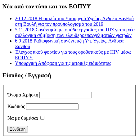
Νέα από τον τύπο και τον ΕΟΠΥΥ
20 12 2018 Η ομιλία του Υπουργού Υγείας, Ανδρέα Ξανθού
στη Βουλή για τον προϋπολογισμό του 2019
5 11 2018 Συνάντηση με ομάδα εργασίας του ΠΙΣ για τη νέα
συλλογική σύμβαση των ελευθεροεπαγγελματιών γιατρών
6 9 2018 Ραδιοφωνική συνέντευξη Υπ. Υγείας, Ανδρέα
Ξανθού
Έλεγχος ιικού φορτίου για τους οροθετικούς με HIV μέσω
ΕΟΠΥΥ
Υπουργική Απόφαση για τις ιατρικές ειδικότητες
Είσοδος / Εγγραφή
Όνομα Χρήστη
Κωδικός
Να με θυμάσαι