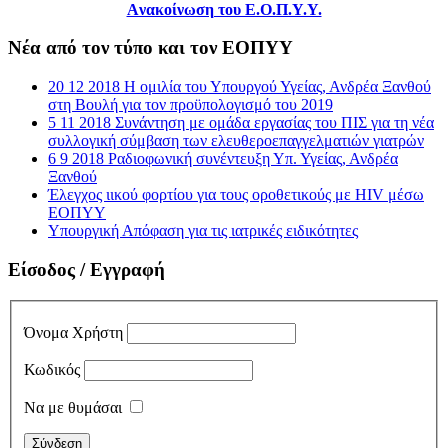
Aνακοίνωση του Ε.Ο.Π.Υ.Υ.
Νέα από τον τύπο και τον ΕΟΠΥΥ
20 12 2018 Η ομιλία του Υπουργού Υγείας, Ανδρέα Ξανθού
στη Βουλή για τον προϋπολογισμό του 2019
5 11 2018 Συνάντηση με ομάδα εργασίας του ΠΙΣ για τη νέα
συλλογική σύμβαση των ελευθεροεπαγγελματιών γιατρών
6 9 2018 Ραδιοφωνική συνέντευξη Υπ. Υγείας, Ανδρέα
Ξανθού
Έλεγχος ιικού φορτίου για τους οροθετικούς με HIV μέσω
ΕΟΠΥΥ
Υπουργική Απόφαση για τις ιατρικές ειδικότητες
Είσοδος / Εγγραφή
Όνομα Χρήστη
Κωδικός
Να με θυμάσαι