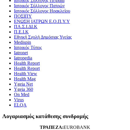
Ιατρικός Σύλλογος Πειραιά
Ιατρικός Σύλλογος Πατρών
Ιατρικός Σύλλογος Ηρακλείου
ΠΟΣΙΠΥ
ΕΝΩΣΗ ΙΑΤΡΩΝ Ε.Ο.Π.Υ.Υ
ΠΑ.Σ.Ι.ΔΙ.Κ
Π.Ε.Ι.Κ
Εθνική Σχολή Δημόσιας Υγείας
Medispin
Ιατρικός Τύπος
Iatronet
Iatropedia
Health Report
Health Report
Health View
Health Mag
Ygeia Net
Ygeia 360
On Med
Virus
ELQA
Λογαριασμός κατάθεσης συνδρομής
ΤΡΑΠΕΖΑ:
EUROBANK