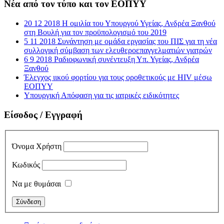
Νέα από τον τύπο και τον ΕΟΠΥΥ
20 12 2018 Η ομιλία του Υπουργού Υγείας, Ανδρέα Ξανθού
στη Βουλή για τον προϋπολογισμό του 2019
5 11 2018 Συνάντηση με ομάδα εργασίας του ΠΙΣ για τη νέα
συλλογική σύμβαση των ελευθεροεπαγγελματιών γιατρών
6 9 2018 Ραδιοφωνική συνέντευξη Υπ. Υγείας, Ανδρέα
Ξανθού
Έλεγχος ιικού φορτίου για τους οροθετικούς με HIV μέσω
ΕΟΠΥΥ
Υπουργική Απόφαση για τις ιατρικές ειδικότητες
Είσοδος / Εγγραφή
Όνομα Χρήστη
Κωδικός
Να με θυμάσαι