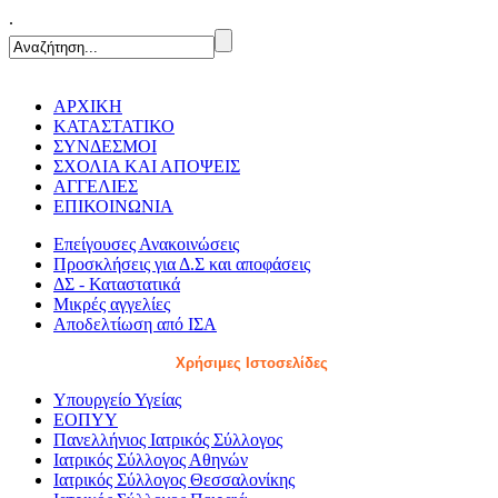
.
ΑΡΧΙΚΗ
ΚΑΤΑΣΤΑΤΙΚΟ
ΣΥΝΔΕΣΜΟΙ
ΣΧΟΛΙΑ ΚΑΙ ΑΠΟΨΕΙΣ
ΑΓΓΕΛΙΕΣ
ΕΠΙΚΟΙΝΩΝΙΑ
Επείγουσες Ανακοινώσεις
Προσκλήσεις για Δ.Σ και αποφάσεις
ΔΣ - Καταστατικά
Μικρές αγγελίες
Αποδελτίωση από ΙΣΑ
Χρήσιμες Ιστοσελίδες
Υπουργείο Υγείας
ΕΟΠΥΥ
Πανελλήνιος Ιατρικός Σύλλογος
Ιατρικός Σύλλογος Αθηνών
Ιατρικός Σύλλογος Θεσσαλονίκης