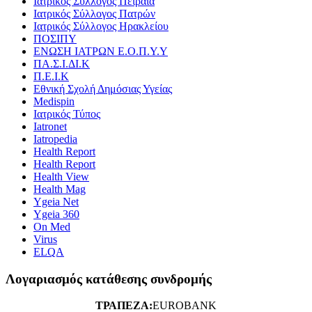
Ιατρικός Σύλλογος Πειραιά
Ιατρικός Σύλλογος Πατρών
Ιατρικός Σύλλογος Ηρακλείου
ΠΟΣΙΠΥ
ΕΝΩΣΗ ΙΑΤΡΩΝ Ε.Ο.Π.Υ.Υ
ΠΑ.Σ.Ι.ΔΙ.Κ
Π.Ε.Ι.Κ
Εθνική Σχολή Δημόσιας Υγείας
Medispin
Ιατρικός Τύπος
Iatronet
Iatropedia
Health Report
Health Report
Health View
Health Mag
Ygeia Net
Ygeia 360
On Med
Virus
ELQA
Λογαριασμός κατάθεσης συνδρομής
ΤΡΑΠΕΖΑ:
EUROBANK