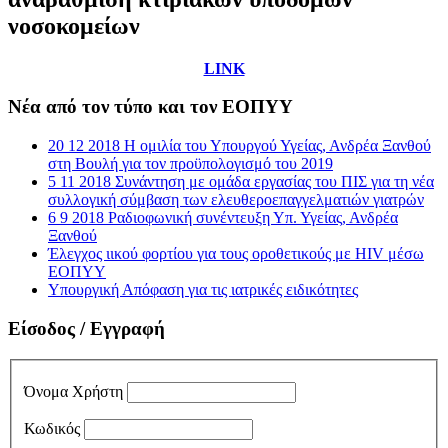
νοσοκομείων
LINK
Νέα από τον τύπο και τον ΕΟΠΥΥ
20 12 2018 Η ομιλία του Υπουργού Υγείας, Ανδρέα Ξανθού
στη Βουλή για τον προϋπολογισμό του 2019
5 11 2018 Συνάντηση με ομάδα εργασίας του ΠΙΣ για τη νέα
συλλογική σύμβαση των ελευθεροεπαγγελματιών γιατρών
6 9 2018 Ραδιοφωνική συνέντευξη Υπ. Υγείας, Ανδρέα
Ξανθού
Έλεγχος ιικού φορτίου για τους οροθετικούς με HIV μέσω
ΕΟΠΥΥ
Υπουργική Απόφαση για τις ιατρικές ειδικότητες
Είσοδος / Εγγραφή
Όνομα Χρήστη
Κωδικός