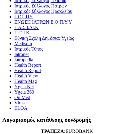
Ιατρικός Σύλλογος Πειραιά
Ιατρικός Σύλλογος Πατρών
Ιατρικός Σύλλογος Ηρακλείου
ΠΟΣΙΠΥ
ΕΝΩΣΗ ΙΑΤΡΩΝ Ε.Ο.Π.Υ.Υ
ΠΑ.Σ.Ι.ΔΙ.Κ
Π.Ε.Ι.Κ
Εθνική Σχολή Δημόσιας Υγείας
Medispin
Ιατρικός Τύπος
Iatronet
Iatropedia
Health Report
Health Report
Health View
Health Mag
Ygeia Net
Ygeia 360
On Med
Virus
ELQA
Λογαριασμός κατάθεσης συνδρομής
ΤΡΑΠΕΖΑ:
EUROBANK