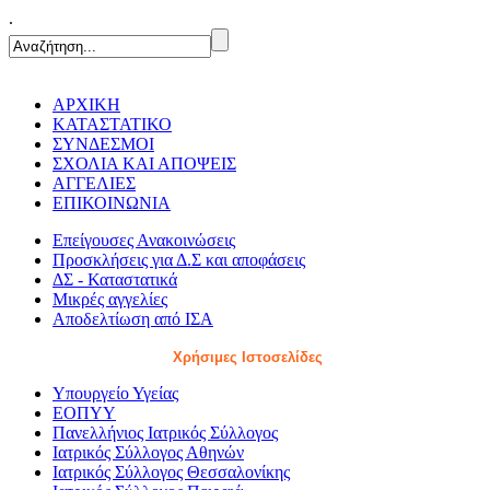
.
ΑΡΧΙΚΗ
ΚΑΤΑΣΤΑΤΙΚΟ
ΣΥΝΔΕΣΜΟΙ
ΣΧΟΛΙΑ ΚΑΙ ΑΠΟΨΕΙΣ
ΑΓΓΕΛΙΕΣ
ΕΠΙΚΟΙΝΩΝΙΑ
Επείγουσες Ανακοινώσεις
Προσκλήσεις για Δ.Σ και αποφάσεις
ΔΣ - Καταστατικά
Μικρές αγγελίες
Αποδελτίωση από ΙΣΑ
Χρήσιμες Ιστοσελίδες
Υπουργείο Υγείας
ΕΟΠΥΥ
Πανελλήνιος Ιατρικός Σύλλογος
Ιατρικός Σύλλογος Αθηνών
Ιατρικός Σύλλογος Θεσσαλονίκης