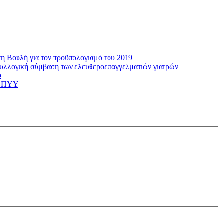
τη Βουλή για τον προϋπολογισμό του 2019
 συλλογική σύμβαση των ελευθεροεπαγγελματιών γιατρών
ύ
 ΕΟΠΥΥ