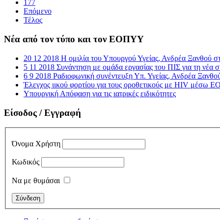
177
Επόμενο
Τέλος
Νέα από τον τύπο και τον ΕΟΠΥΥ
20 12 2018 Η ομιλία του Υπουργού Υγείας, Ανδρέα Ξανθού σ
5 11 2018 Συνάντηση με ομάδα εργασίας του ΠΙΣ για τη νέα
6 9 2018 Ραδιοφωνική συνέντευξη Υπ. Υγείας, Ανδρέα Ξανθο
Έλεγχος ιικού φορτίου για τους οροθετικούς με HIV μέσω
Υπουργική Απόφαση για τις ιατρικές ειδικότητες
Είσοδος / Εγγραφή
Όνομα Χρήστη
Κωδικός
Να με θυμάσαι