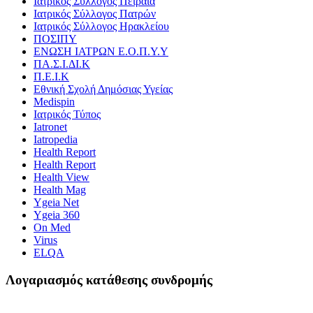
Ιατρικός Σύλλογος Πειραιά
Ιατρικός Σύλλογος Πατρών
Ιατρικός Σύλλογος Ηρακλείου
ΠΟΣΙΠΥ
ΕΝΩΣΗ ΙΑΤΡΩΝ Ε.Ο.Π.Υ.Υ
ΠΑ.Σ.Ι.ΔΙ.Κ
Π.Ε.Ι.Κ
Εθνική Σχολή Δημόσιας Υγείας
Medispin
Ιατρικός Τύπος
Iatronet
Iatropedia
Health Report
Health Report
Health View
Health Mag
Ygeia Net
Ygeia 360
On Med
Virus
ELQA
Λογαριασμός κατάθεσης συνδρομής