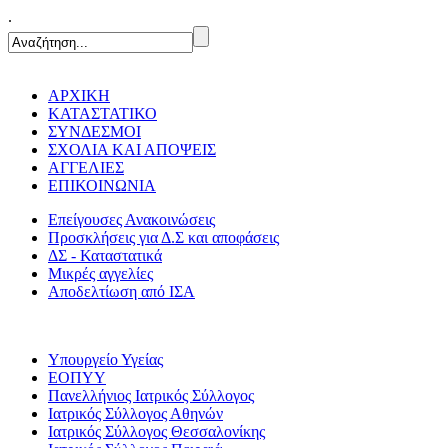
.
ΑΡΧΙΚΗ
ΚΑΤΑΣΤΑΤΙΚΟ
ΣΥΝΔΕΣΜΟΙ
ΣΧΟΛΙΑ ΚΑΙ ΑΠΟΨΕΙΣ
ΑΓΓΕΛΙΕΣ
ΕΠΙΚΟΙΝΩΝΙΑ
Επείγουσες Ανακοινώσεις
Προσκλήσεις για Δ.Σ και αποφάσεις
ΔΣ - Καταστατικά
Μικρές αγγελίες
Αποδελτίωση από ΙΣΑ
Υπουργείο Υγείας
ΕΟΠΥΥ
Πανελλήνιος Ιατρικός Σύλλογος
Ιατρικός Σύλλογος Αθηνών
Ιατρικός Σύλλογος Θεσσαλονίκης